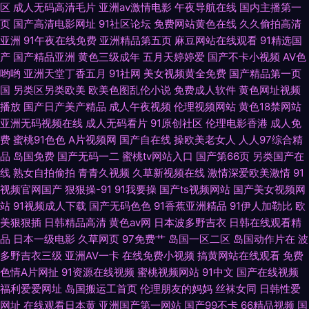
快播 91日本在线视频 成人午夜福利剧场 久草资源 日本私人影院 一区二区产
区
成人无码高清毛片
亚洲av激情电影
午夜导航在线
国内主播第一
页
国产高清电影网址
91社区论坛
免费网站黄色在线
久久偷拍高清
精品 岛国色导航 欧美轮理 影音先锋女人成人 AV熟女 含羞草AV影院 欧美青
亚洲
91午夜在线免费
亚洲精品第五页
麻豆网站在线观看
91精选国
产
国产精品亚洲
黄色三级成年
五月天婷婷爱
国产不卡小视频
AV色
哟哟
亚洲天堂丁香五月
91社网
美女视频黄全免费
国产精品第一页
青久久 午夜九二福利 91资源每日在线 福利影院97 国产香蕉视频 91双飞在线
国
另类区另类欧美
欧美色图乱伦小说
免费成人软件
黄色网址视频
播放
国产日产美产精品
成人午夜视频
伦理视频网站
黄色18禁网站
国产一区日韩欧美
亚洲无码视频在线
成人无码看片
91原创社区
伦理电影香港
成人免
费
蜜桃91色色
A片视频网
国产自在线
操欧美老女人
人人97综合精
品
岛国免费
国产无码一二
蜜桃tv网站入口
国产第66页
另类国产在
线
熟女自拍偷拍
青青久视频
久草新视频在线
激情深爱欧美激情
91
视频官网国产
狠狠操-91
91我要操
国产ts视频网站
国产美女视频网
站
91视频成人下载
国产无码色色
91香蕉亚洲精品
91伊人加勒比
欧
美狠狠插
日韩精品高清
黄色av网
日本波多野吉衣
日韩在线观看精
品
日本一级电影
久草网页
97免费艹
岛国一区二区
岛国动作片在
波
多野吉衣三级
亚洲AV一卡
在线免费小视频
搞黄网站在线观看
免费
色情A片网扯
91资源在线视频
蜜桃视频网站
91中文
国产在线视频
福利爱爱网址
岛国搬运工首页
伦理朋友的妈妈
丝袜女同
日韩性爱
网址
在线观看日本黄
亚洲国产第一网站
国产99不卡
66精品视频
国