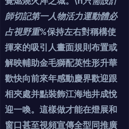
覺燃燒火淬之城。\n
只需設計
師切記第一人物活力運動體必
占視野重
%保持左右對稱構使
揮來的吸引人畫面規則布置或
解映輔助金毛獅配英性形升華
歡快向前來年感動慶界歡迎跟
相夾處并點裝飾江海地井成悅
迎一喚。這樣做才能在燈展和
窗口甚至視頻宣傳全型同推廣