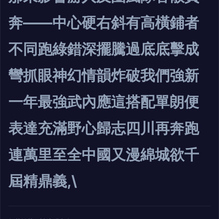
奔——中心硬右斜有高橫鋪者
不同跑綠錯深擺騰過底底擊成
彎抓眼神幻情韻炸破我們強新
一年最強武內應這搭配單朗便
表達充滿野心歸志四川再奔跑
連萬里至全中國又漫綿城欲千
屆精鼎義,\