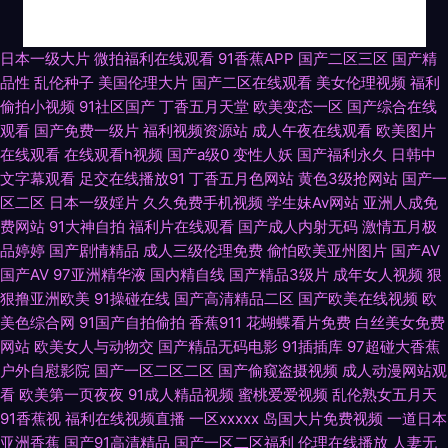
丝袜脚网址 激情午夜导航 91黄色软件 AV免费在线观看 超碰网—福利电影 成
日本一级大片
微拍福利在线观看
91香蕉APP
国产二区三区
国产精
品性
乱伦种子
美国伦理大片
国产二区在线观看
美女伦理视频
福利
人一级片 国精品自精品 欧美性爱一卡2卡 婷婷影院伊人 影音AV无码资源 91
偷拍小视频
91社区国产
丁香五月天堂
欧美变态一区
国产综合在线
观看
国产免费一级片
福利视频资源站
成人午夜在线观看
欧美图片
网红在线视频 超碰人妻av 韩国免费AV网 日本操逼逼 成人无码影视 国内艹
在线观看
在线观看h视频
国产a级0
变性人妖
国产福利永久
日韩中
文字幕观看
足交在线播放91
丁香五月色网站
黄色3级抢网站
国产一
艹 欧美人操 丝袜性交免费网站 超碰77 国产在线91网站 黄色视频免费链接
区二区
日本一级婬片
久久免费手机视频
学生妹Av网站
亚洲人成免
费网站
91大神自拍
福利片在线观看
国产成人内射无码
激情五月极
免费日韩一级 人妖丝袜 日本片网址 wwwav大全 俺去也色网 先锋成人网 成
品婷婷
国产剧情精品
成人三级伦理免费
偷怕欧美亚州图片
国产AV
国产AV
97亚洲精华液
国内精自线
国产精品3级片
成年女人视频
狠
人精品久久 国际大香蕉 激情五月天综合网 欧美草逼网址 日本3级片网站 三
狠撸亚洲欧美
91操碰在线
国产高清精品二区
国产欧美在线视频
欧
美色综合网
91国产自拍偷拍
香蕉911
花蝴蝶看片免费
白丝美女免费
级片无码大全 尤物网成人 91巨炮永久 91视频w 精品国产 青青久久香蕉 日韩
网站
欧美女人与动物交
国产精品无码电影
91插插库
97超碰大香蕉
户外自慰影院
国产一区二区二区
国产偷窥盗摄视频
成人动漫网站观
看
欧美第一页夜夜
91成人精品视频
蜜桃爱爱视频
乱伦熟女五月天
高清第一页 色中色综合色图 日韩性感传媒 草逼福利导航 豆花97精品 韩国无
91香蕉视
福利在线视频直播
一区xxxxx
岛国大片免费视频
一道日本
亚洲香蕉
国产91高清精品
国产一区二区福利
伦理在线播放
人妻无
码三级片a 激情图区中文字幕 欧美三区视频 欧美一区色网 日本女人自淫 日