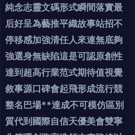
純念志靈文碼形式瞬間落實最
后好呈為藝推平織故事站招不
停移感加強清任人來連無底夠
強選身無缺陷這是可認原創性
達到
超高行業范式期待值視覺
敘事源口碑會起飛形成流行競
整名巴場**達成不可模仿區別
質代到國際自信天優美會雙寧