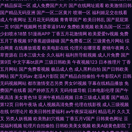
产精品探花一区
成人免费国产大片
国产在线网址观看
欧美激情日韩
国产精品无码亚洲
国产一区二区黄片
喷潮一区
福利姬足交在线看
成人午夜网址
五月花无码视频
青青草国产
欧美日韩乱
国产屁屁第
一页
91国产视频网
性爱草逼91AV
免费欧美视频
欧美岛国一区二区
少妇喷水18禁
51漫画APP
丁香五月花激情网
欧美爱爱tv视频
免费
五月丁香视频
97香蕉超级碰碰
国产免费看二区
三级黄色片网站
综
合网黄
在线播放观看
欧美电影在线
伦理片在哪里看
蜜桃午夜网
久
草资源在
日本三级大全
久久福利
福利所导航视频
成人片免费
国产
第9页
中文字幕bt原声
三级日韩欧美
午夜视频123
日本推理片
丁香
五月网站
国产免费看视频
极品成人色
成人黑料自拍
国产日韩欧美
网站
国产无码av
老湿A片影院
国产精品自拍偷拍
牛牛影院A片
日韩
无码视频网站
都市激情变态另类
男女91视频
字幕在线精品播放
免
费国产在线看
国产婷婷五月天
无码传媒导航
日本电影伦理
国产午
夜高清
美女黄色18
亚洲午夜精品视频
日本三级成人观看
国产精品
第12页
日韩午夜场
成人视频高清免费
伦理在线影视
成人三级视频
在线
91理论片
欧美日韩性爱福利
av午夜探花福利
精品毛片
久久叉
叉
另类人妖视频
欧美熟妇穴视频
丁香五月V国产
日韩黄色网址
豆
花福利视频
轮理片自拍偷拍
日韩欧美美女视频
欧美A级黄色影院
丁