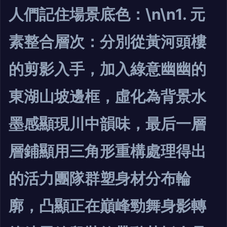
人們記住場景底色：\n\n1. 元
素整合層次：分別從黃河頭樓
的剪影入手，加入綠意幽幽的
東湖山坡邊框，虛化為背景水
墨感顯現川中韻味，最后一層
層鋪顯用三角形重構處理得出
的活力團隊群塑身材分布輪
廓，凸顯正在巔峰勁舞身影轉