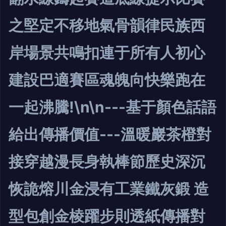
之堅定不移地氣骨韻律民族西
岸場景共鳴扣連于所有人初心
建設巴適賽區魂魄向快樂跑在
一起沸騰!\n\n---基于顏色話語
給出傳播價值---溫暖巖茶橙對
接穿越漫長身執棒節歷史深沉
恢詭熔川金浸有工業鐵灰鍛 造
型包創金棱躍步則透紙傳播對