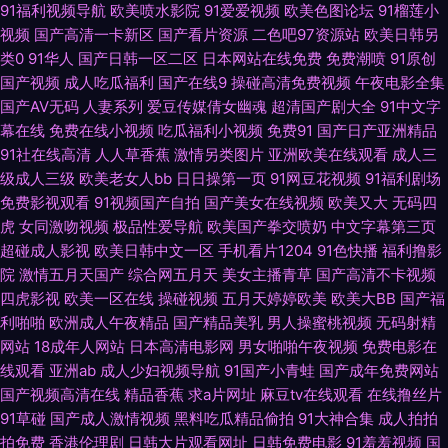
91福利视频导航
欧美喷水影院
91爱爱视频
欧美色图论坛
91榴莲小
视频
国产高清一卡新区
国产看片资源
二色吧97资源站
欧美日韩另
狠草2026 欧美福利视频 日韩快播区 亚洲tv色 97超碰碰碰 肏屄超碰夜夜撸
类0
91华人
国产日韩一区二区
日本网站在线免费
免费潮喷
91原创
国产视频
成人吃瓜福利
国产在线9
操碰高清免费视频
午夜电影全集
韩国青草福利视频 欧美A√ 日本黄页视频 婷婷色情网 91精品观看视频 av不
国产AV无码
人妻系列
爱豆传媒倩女幽魂
超清国产剧大全
91中文字
幕在线
免费在线小视频
吃瓜福利小视频
免费91
国产日产亚洲精品
卡电影 超碰在线免费人妻 国产91在线播放 国家专区一二三 欧美成人福利社
91社在线高清
人人草香蕉
激情另类图片
亚洲欧美在线观看
成人三
级成人三级
欧美老女人bb
日日操第一页
91网豆花视频
91福利剧场
深夜释放在线播放 91变态网站 ABav手机在线 操逼资源网 含羞草免费91 九
免费影视观看
91视频国产自拍
国产美女在线视频
欧美又大
无码四
虎
女同激吻视频
极品性爱导航
欧美国产拳交喷奶
中文字幕第三页
超碰成人影视
欧美日韩中文一区
手机看片1204
91色快播
福利撸影
一大香蕉 免费看91 欧美夜夜操 狠狠狠日 午夜激流水 91第一福利视频 97国
院
激情五月天国产
综合网五月天
美女主播青草
国产高清不卡视频
四虎影视
欧美一区在线
操碰视频
五月天婷婷欧美
欧美大BB
国产福
产婷婷 大香蕉888 国产区高清在线 玖玖福利社 青青草草视频 三级伦理av 久
利啪啪
欧洲成人午夜精品
国产精品美乳
男人操蜜桃视频
无码射精
网站
18成年人网站
日本高清电影网
男女啪啪午夜视频
免费电影在
艹视屏 91视频中文字幕 成人深夜福利 黄网址在线看 欧美专区一 偷拍白拍青
线观看
亚洲ab
成人少妇视频导航
91国产小青蛙
国产成年免费网站
国产视频高清在线
精品香蕉
求a片网址
麻豆tv在线观看
在线撸丝片
青草 尤物导航福利 91视频自 AV天堂淫网 成人音影 91n首页 欧美TV一二三
91草碰
国产成人激情视频
黑料吃瓜精品偷拍
91大神合集
成人拍拍
拍免费
香港伦理剧
日韩大片观看网址
日韩免费电影
91羞羞视频
国