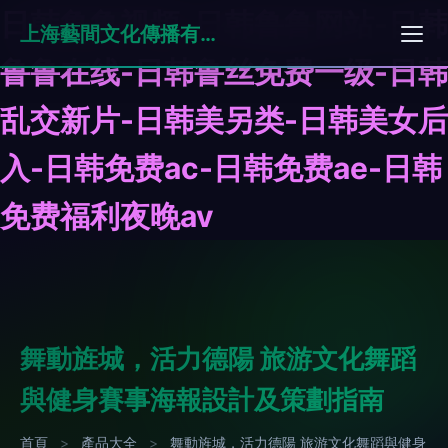
日韩鲁鲁视频-日韩鲁鲁网站-日韩
上海藝間文化傳播有限公司
鲁鲁在线-日韩鲁丝免费一级-日韩
乱交新片-日韩美另类-日韩美女后
入-日韩免费ac-日韩免费ae-日韩
免费福利夜晚av
舞動旌城，活力德陽 旅游文化舞蹈
與健身賽事海報設計及策劃指南
首頁
>
產品大全
>
舞動旌城，活力德陽 旅游文化舞蹈與健身