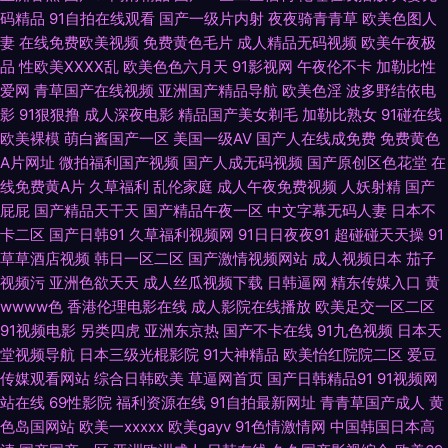
码精品
91自拍在线观看
国产一级片内射
夜夜骑青青草
欧美色图人
妻
在线免费欧美视频
免费黄色毛片
成人精品无码视频
欧美午夜极
韩国产欧美网址 91玖玖 狠狠鲁无码色导航 男人影院AV 麻豆快播影院 四虎永
品
性欧美ⅩⅩⅩⅩ乱
欧美色色六月天
91影视网
午夜伦不卡
加勒比性
爱网
青草国产在线视频
亚洲国产精品导航
欧美色淫
波多野结依电
久蜜 黄网站大全 aV经典在线导航 国产91在线不卡 老湿机视频61试 青青草国
影
91狠狠撸
成人深夜电影
精品国产美女剃毛
加勒比熟女
91碰在线
欧美裸模
萌白酱国产一区
美国一级AV
国产人在线成免费
免费黄色
产 日本理伦少妇电影 日韩群P视频 午夜伦理AV片 91次原 91人人妻人人操 成
A片网址
微拍福利国产视频
国产人成无码视频
国产原创区色花堂
在
线免费黄A片
久草福利
乱伦家庭
成人午夜免费视频
人妖射精
国产
人Aⅴ网站 国产操逼在线 蜜桃阴色 欧洲激情综合 亚州日韩欧美 91视屏免费看
屁屁
国产精品天干天
国产精品午夜一区
中文字幕无码人妻
日本不
卡二区
国产日韩91
久草福利视频网
91日日夜夜91
超碰碰天天操
91
超碰人人草人人干 成人无码不卡网址 日韩AV看片网站 午夜性国产 91蜜桃破
草草酒店视频
韩日一区二区
国产激情视频网站
成人视频日本
茄子
视频污
亚洲色欲天天
成人丝瓜视频下载
日韩逼网
精东传媒入口
黄
解版 97人妻成人视频 超碰精品在线 国产高清肏屄电影 国产精品探花少妇 另
wwww色
香港伦理电影在线
成人影院在线播放
欧美足交一区二区
91视频电影
另类四虎
亚洲东京热
国产不卡在线
91九色视频
日本天
类极品五五分 欧美日韩A级 日韩毛毛片 五月天com 69福利社在线 97AV导航
堂视频导航
日本三级光棍影院
91大神精品
欧美怡红院院二区
爱豆
传媒观看网站
综合日韩欧美
草逼网首页
国产日韩精品91
91视频网
AV限制级影院 岛国av影院 国产日韩欧美 久久综合一期二期 美日大香蕉A 青
站在线
69性影院
福利资源在线
91自拍最新网址
青青草国产成人
黄
色岛国网站
欧美一xxxxx
欧美gayv
91色情激情网
中国韩国日本高
青草精品视频 日韩精品 色综合社区 国产HD在线 黄色美女视频 久草资源福