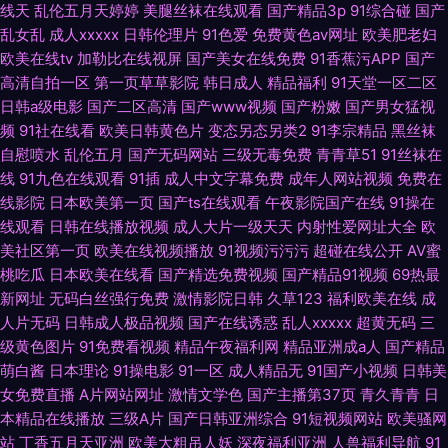
线天
乱伦五月天婷婷
美腿丝袜在线观看
国产精品3p
91综合碰
国产
乱女乱
成人xxxxx
日韩伦理片
91色爱
免费黄色av网址
欧美肥老妇
欧美在线tv
加勒比在线视屏
国产美女在线免费
91香蕉污APP
国产
高清自拍一区
第一页草草影院
韩日成人
精品福利
91天堂一区二区
日韩a级电影
国产二区高清
国产www视频
国产粉嫩
国产男女猛视
频
91社在线看
欧美日韩黄色片
变态另态另类2
91李宗精品
黑丝袜
自慰喷水
乱伦五月
国产无码网站
三级无毒免费
青青草51
91丝袜在
线
91九色在线观看
91插
成人中文字幕免费
成年人网站视频
免费在
线影院
日本欧美第一页
国产ts在线观看
午夜影院国产在线
91操在
线观看
日韩在线播放视频
成人大片一级天天
内射性爱网址大全
欧
美社区第一页
欧美在线视频播放
91视频污污污
超碰在线公开
AV蜜
桃吃瓜
日本欧美在线看
国产精选免费视频
国产精品91视频
69热最
新网址
无码白丝强行免费
激情影院日韩
久草123
福利欧美在线
成
人片无码
日韩成人极品视频
国产在线诱惑
乱人xxxxx
超黄无码
三
级黄色图片
91免费看视频
精品午夜福利网
精品亚洲成a人
国产精品
萌白酱
日本理论
91操电影
91一区
成人精品无
91国产小视频
日韩美
女免费直播
A片网站网址
激情文学色
国产主播第37页
青久青青
日
本精品在线播放
三级A片
国产日韩亚洲综合
91短视频网站
欧美骚网
站
丁香五月天亚洲
欧美大粗吊人妖
深夜福利亚洲
人兽福利导航
91