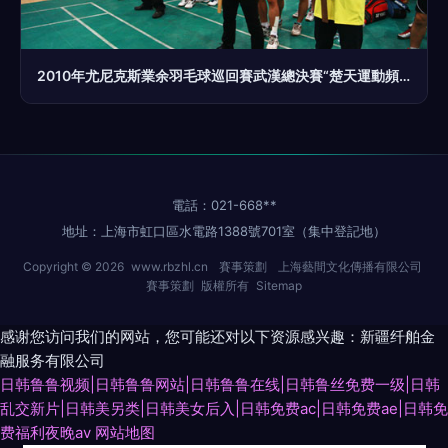
2010年尤尼克斯業余羽毛球巡回賽武漢總決賽“楚天運動頻道杯”賽事策劃
電話：021-668**
地址：上海市虹口區水電路1388號701室（集中登記地）
Copyright © 2026
www.rbzhl.cn
賽事策劃
上海藝間文化傳播有限公司
賽事策劃
版權所有
Sitemap
感谢您访问我们的网站，您可能还对以下资源感兴趣：新疆纤舶金
融服务有限公司
日韩鲁鲁视频|日韩鲁鲁网站|日韩鲁鲁在线|日韩鲁丝免费一级|日韩
乱交新片|日韩美另类|日韩美女后入|日韩免费ac|日韩免费ae|日韩免
费福利夜晚av
网站地图