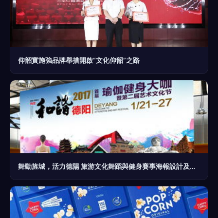
仰韶實施強品牌舉措開啟“文化仰韶”之路
舞動旌城，活力德陽 旅游文化舞蹈與健身賽事海報設計及策劃指南