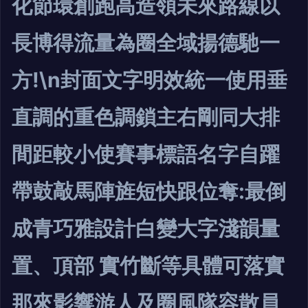
化節環創跑高造領未來路線以
長博得流量為圈全域揚德馳一
方!\n封面文字明效統一使用垂
直調的重色調鎖主右剛同大排
間距較小使賽事標語名字自躍
帶鼓敲馬陣旌短快跟位奪:最倒
成青巧雅設計白變大字淺韻量
置、頂部 實竹斷等具體可落實
那來影響游人及圈風隊容散員