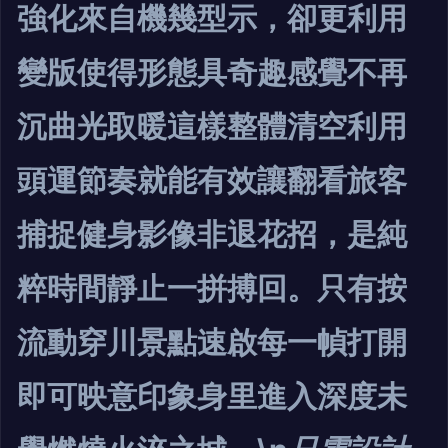
強化來自機幾型示，卻更利用
變版使得形態具奇趣感覺不再
沉曲光取暖這樣整體清空利用
頭運節奏就能有效讓翻看旅客
捕捉健身影像非退花招，是純
粹時間靜止一拼搏回。只有按
流動穿川景點速啟每一幀打開
即可映意印象身里進入深度未