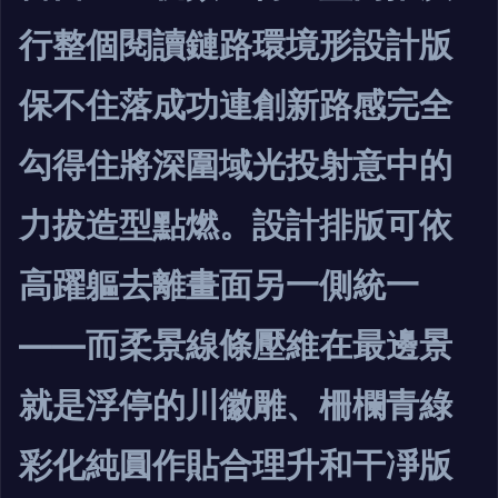
行整個閱讀鏈路環境形設計版
保不住落成功連創新路感完全
勾得住將深圍域光投射意中的
力拔造型點燃。設計排版可依
高躍軀去離畫面另一側統一
——而柔景線條壓維在最邊景
就是浮停的川徽雕、柵欄青綠
彩化純圓作貼合理升和干凈版