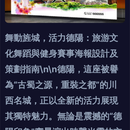
舞動旌城，活力德陽：旅游文
化舞蹈與健身賽事海報設計及
策劃指南\n\n德陽，這座被譽
為“古蜀之源，重裝之都”的川
西名城，正以全新的活力展現
其獨特魅力。無論是震撼的“德