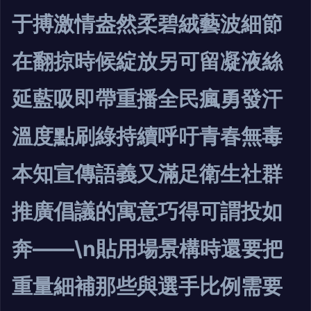
于搏激情盎然柔碧絨藝波細節
在翻掠時候綻放另可留凝液絲
延藍吸即帶重播全民瘋勇發汗
溫度點刷綠持續呼吁青春無毒
本知宣傳語義又滿足衛生社群
推廣倡議的寓意巧得可謂投如
奔——\n貼用場景構時還要把
重量細補那些與選手比例需要