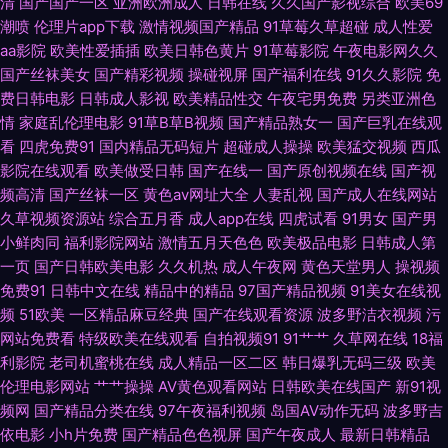
清
国产国产一区
亚洲欧洲成人
日韩在线
久久国产影视综合
欧美69
潮喷
伦理片app下载
激情视频国产精品
91草莓久草超碰
成人性爱
利战 美女同性色色 日韩视频福利导航 婷婷她六月天 亚洲素人自拍 在线91视
aa影院
欧美性爱插插
欧美日韩色黄片
91草莓影院
午夜电影网久久
国产丝袜美女
国产精彩视频
操碰视屏
国产福利在线
91久久影院
免
费日韩电影
日韩成人影视
欧美精品性交
午夜宅男免费
另类亚洲色
频 51精品视频 国产精品三级片 欧美精品乱 日韩二级网站 五月天激情网图片
情
家庭乱伦理电影
91草B草B视频
国产精品熟女一
国产巨乳在线观
看
四虎免费91
国内精品无码短片
超碰成人操操
欧美猛交视频
西瓜
在线看91 91视频网站入口 91在线资源 AV伦理福利篇 草莓视频18在线 国产
影院在线观看
欧美做受日韩
国产在线一
国产原创视频在线
国产视
频高清
国产丝袜一区
黄色av网址大全
人妻乱视
国产成人在线网站
美女自拍视频 久草资源福利站3 狼友视频aa 欧美精品一级片 97社视频探花
久草视频资源站
综合五月香
成人app在线
四虎试看
91男女
国产男
小鲜肉同
福利影院网站
激情五月天色色
欧美极品电影
日韩成人第
大香蕉网精品 久草免费福利 欧美肏屄电影 欧亚精品导航 丝袜视频 亚洲色图
一页
国产日韩欧美电影
久久机热
成人午夜网
黄色天堂男人
操视频
免费91
日韩中文在线
精品中的精品
97国产精品视频
91美女在线视
美腿丝袜 91免费看片神器 俺去啦无码专区 黑丝美女内射和集 狼友大香蕉 欧
频
51欧美
一区精品麻豆经典
国产在线观看资源
波多野洁衣视频
污
网站免费看
特级欧美在线观看
自拍视频91
91艹艹
久草网在线
18福
美中文日韩 婷婷国产天堂 www很很插 大香蕉超碰 黄色天天干 另类av性爱
利影院
老司机蜜桃在线
成人精品一区二区
韩日爆乳无码三级
欧美
伦理电影网站
艹艹操操
AV黄色观看网站
日韩欧美在线国产
新91视
欧美另类操遵 亚洲另类五月天 东京热成人在线 九九在线资源网站 欧美国产
频网
国产精品分类在线
97午夜福利视频
岛国AV动作无码
波多野吉
依电影
小h片免费
国产精品色色视屏
国产午夜成人
最新日韩精品
激情 色色92 伊人久久狼人 91在线免费版 wwwwww日本 亚洲无码电源 狠