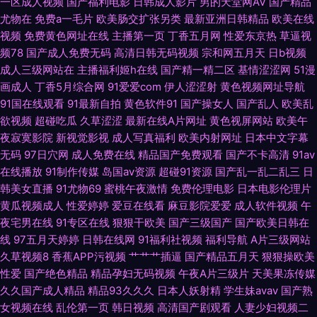
一区成人视频
国产福利电影
日韩成人影片
男的天堂网AV
国产精品
91嫂子在线 老湿机福利看片 日韩乱轮网站 亚洲探花 欧美性爱www 91午夜
尤物在
免费a一毛片
欧美肠交扩张另类
最新亚洲日韩精品
欧美在线
视频
免费黄色网址在线
主播第一页
丁香五月网
性爱东京热
草逼视
福利影院 豆花AV在视 亚洲激情另类 福利嫩草在线导航 精品十三区 巨乳福利
频78
国产成人免费无码
高清日韩无码视频
宗和网五月天
日b视频
成人三级网站在
主播福利姬h在线
国产精一精二区
基情涩涩网
51漫
导航 婷婷五月份尹色 91大神精品 操碰99大香蕉 韩国三级香蕉网战 91蜜桃在
画成人
丁香5月综合网
91爱爱com
伊人涩涩射
黄色视频网址导航
91国在线观看
91最新自拍
黄色软件91
国产操女人
国产乱人
欧美乱
线观看 91视频网页综合 黄色91青草蜜桃 美女夜色黄 AV福利页 国产日韩久
欲视频
超碰吃瓜
久草涩涩
最新在线A片网址
黄色视屏网站
欧美午
夜寂寞影院
新视觉影视
成人写真福利
欧美内射网址
日本中文字幕
久视频 欧美肏屄网 天天插天天操 91黄色网入口一 超碰导航 久草视频国产片
无码
97日穴网
成人免费在线
精品国产免费观看
国产不卡高清
91av
在线播放
91制作传媒
岛国av资源
超碰91资源
国产乱一乱二乱三
日
日韩性爱免费看 在线视频导航 超碰97打炮偷拍 久草福利流水视频 人妖色色
韩美女直播
91尤物69
蜜桃午夜激情
免费伦理电影
日本电影伦理片
黄瓜视频成人
性爱婷婷
爱豆在线看
麻豆影院爱爱
成人软件视频
午
狼网站 亚洲激情 91熊猫视频 东方成人AV无码 欧美色图A片 一本道爱天堂
夜宅男在线
91专区在线
狠狠干欧美
国产三级国产
国产欧美日韩在
线
97五月天婷婷
日韩在线网
91福利社视频
福利导航
A片三级网站
97視频 韩国视频HDAV 人人爱av 亚州日韩视频 91素人约啪系列 大香蕉网址
久草视频8
香蕉APP污视频
艹艹艹插逼
国产精品五月天
狠狠操欧美
性爱
国产绝色精品
精品孕妇无码视频
午夜A片三级片
天美果冻传媒
肏屄视屏免费观看 亚洲限制级AV 岛国aV在线免费 蜜臀91中文 天天综合素质
久久国产成人精品
精品93久久久
日本人妖射精
学生妹avav
国产熟
女视频在线
乱伦第一页
韩日视频
高清国产剧观看
人妻少妇视频二