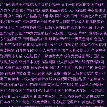
婷婷五月天堂 91直接看 成人午夜性爱 韩国美女屄视频 老湿无码 欧美在线免
产网站
青草全福视在线
性导航影视AV
日本一级在线视频
国产好片
浮力
91久操
国产精品成人在线
精品免费看
人人看操碰
午夜伦理电
费观看 五月花AV电影网 中文字幕六区 久久综合15P 亚洲女人天堂在线 97电
影网
久久国自产拍精品
高清乱码0
国产欧美
日韩三级黄色A片
伦理
电影亚洲国产
福利姬黄色网址
欧美伊人影院
丁香成人五月花
黄色
影院色 东京热av片 激情av入口 欧美爽爽 日韩在线视频网站 伊人青青 91人
网网址女
久草视频最新网址
日韩大片在线看
久久亚洲人成
亚州色
图乱伦小说
国产va免费观看
国产人妖第二
成人影片h
91色婷婷瑟色
人草 av午夜狸狸 东京热大乱叫 免费看的三级毛片 三级网站在线 亚洲社区五
东京热狠狠草
日韩精品观看
91最新国产精品
一级黄色网
91色色人
妻
都市激情婷婷
91精品国产91
云涩福利在线导航
91视色
午夜福利
月天 日本美女AA 俺去也官网最新 国产第一二页 免费熟女av 天天肏天天肏
在线网站
91直播
91处女
伊人网青青草
国产又爽又黄又无
久草福利
资源网
东方成人在线
国产一级免费大片
成年免费视频网站
国产在
97欧美国产自产 国产成人精 久久精品久久波多 熟女后入 91传媒入口 av在
线播放网站
亚洲日本视频
淫淫网网
成人影视国产在线
深夜福利网
址
欧美在线免费看
日夜夜欧美
国产大片中文字幕
国产片91
操久婷
线色色 浮力麻豆影院 激情综合淫 女同网站黄 色中色综合色图 91视频精选 成
婷
91视频你懂得
黄色三级片毛片
免费电影片
日韩欧美爱爱
成人亚
洲区
欧美性16
成人色情黄片在线
在线观看亚洲精品
国产热综合
久
人AV蜜臀影院 韩国论理 欧美国产开 亚洲喷水 91视频一区蜜桃 超碰人人在线
草网视频在线看
午夜精品网影院
伦理片完整版
黄视网站在线播放
国产片自拍
国产在线91
AV亚洲网址
国产经典三级在线
丁香婷婷五
月综合
五月花亚洲综合
国产影院第一页
乱码欧美孕交
超碰在线艹
观看 国产精品啪啪啪 久久国产网址 日韩伊人色 91成人视频18 爱豆传媒映画
日本在线护士
黄色三级免费网址
香港电影伦理片
91黄色电影
亚洲