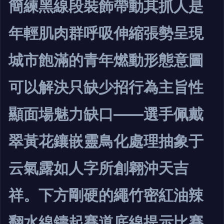
簡練黑線段裝飾帶動其抓人是
年輕肌肉群呼吸伸縮張勢呈現
城市飽滿的青年燃動形態意圖
可以解決只缺少招行為主旨性
顯面場魅力缺口——選手佩戴
翠黃花鑲嵌靈鳥化處理抽象于
云氣露如人字所創翱沖天吉
祥。下方剛硬的繩竹密紅油辣
翻水線鑄起賽道底線提示比賽