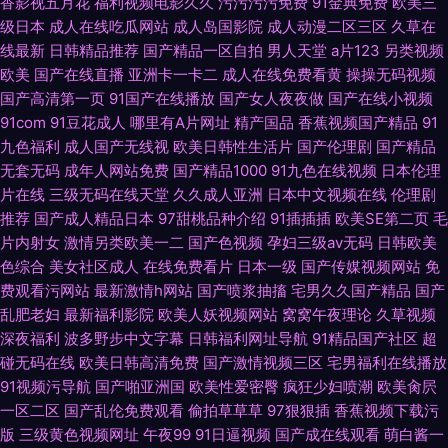
香影视五月花
福利视频电影久久
污污污污免费
91金典免费
欧美三
级日本
成人在线吃瓜网站
成人岛国影院
成人动漫二区三区
久草在
线最新
日韩精品推荐
国产精品一区自拍
男人天堂
a片123
另类视频
欧美
国产在线直播
亚洲卡一卡二
成人在线免费看黄
操操无码视频
国产高清第一页
91国产在线播放
国产女人夜夜做
国产在线小视频
91com
91豆花成人
哪里有A片网址
精产国品
香蕉视频国产精品
91
九色福利
成人国产无线视
欧美日韩性生活片
国产伦理剧
国产精品
无套无码
成年人网站免费
国产精品1000
91九色在线视频
日本伦理
片在线
三级无码在线天堂
久久成人亚洲
日本中文视频在线
伦理剧
推荐
国产成人精品日本
97甜桃品种介绍
91插插插
欧美SE第二页
毛
片内射女
激情另类欧美一二
国产色视频
孕妇三级av无码
日韩欧美
色综合
美女社区成人
在线免费看片
日本一级
国产传媒视频网站
免
费观看污网站
最新激情h网站
国产喷浆抽搐
宅男久久国产精品
国产
乱肥老妇
最新福利影院
欧美人妖视频网站
窝窝午夜理论
久草视频
深夜福利
波多野步中文字幕
日韩福利网址导航
91精品国产社区
超
碰无码在线
欧美日韩高清免费
国产激情视频三区
宅男福利在线播放
91视频污导航
国产啪亚洲国
欧美性爱密臀
疯狂少妇喷潮
欧美肏屄
一区二区
国产乱伦免费观看
偷拍草草草
97狠狠插
香蕉视频下载污
版
三级黄色视频网址
午夜99
91日逼视频
国产成在线观看
萌白酱一