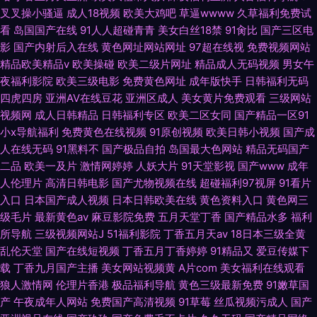
叉叉操小骚逼
成人18视频
欧美大鸡吧
草逼wwww
久草福利免费试
看
岛国国产在线
91人人超碰青青
美女白丝18禁
91肏比
国产三区电
影
国产内射后入在线
黄色网址网站网址
97超在线视
免费视频网站
精品欧美精品v
欧美操碰
欧美二级片网址
精品成人无码视频
男女午
夜福利影院
欧美三级电影
免费黄色网址
成年版快手
日韩福利无码
四虎四房
亚洲AV在线豆花
亚洲区成人
美女黄片免费观看
三级网站
视频网
成人日韩精品
日韩福利专区
欧美二区女同
国产精品一区91
小x导航福利
免费黄色在线视频
91原创视频
欧美日韩小视频
国产成
人在线无码
91黑料不
国产极品自拍
岛国最大色网站
精品无码国产
二品
欧美一及片
激情网婷婷
人妖大片
91天堂影视
国产www
成年
人伦理片
高清日韩电影
国产尤物视频在线
超碰福利97视屏
91看片
入口
日本国产成人视频
日本日韩欧美在线
黄色资料入口
黄色网三
级毛片
最新黄色av
麻豆影院免费
五月天堂丁香
国产精品水多
福利
所导航
三级视频网站J
51福利影院
丁香五月天av
18日本三级全黄
乱伦天堂
国产在线短视频
丁香五月丁香婷婷
91精品又
爱豆传媒下
载
丁香九月国产主播
美女网站视频黄
A片com
美女福利在线观看
狼人激情网
伦理片香港
极品福利导航
黄色三级最新免费
91嫩草国
产
午夜成年人网站
免费国产高清视频
91草莓
丝瓜视频污成人
国产